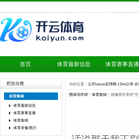
首页
体育最新信息
体育赛事直播
栏目分类
你的位置：
云开kaiyun买球网-12bet让球
围体讯环球
>
体育集锦
>就像股市里的“空
体育集锦
体育最新信息
体育赛事直播
体育集锦
体育录像/图片