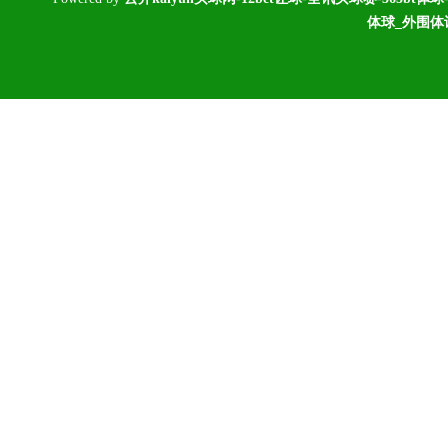
体球_外围体