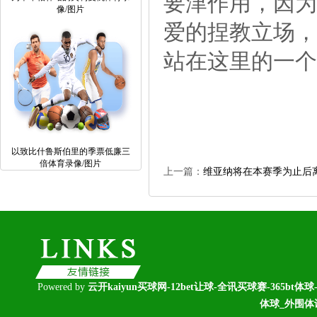
要津作用，因为
像/图片
爱的捏教立场，
站在这里的一个
以致比什鲁斯伯里的季票低廉三
倍体育录像/图片
上一篇：
维亚纳将在本赛季为止后
Poweredby
云开kaiyun买球网-12bet让球-全讯买球赛-365bt
体球_外围体