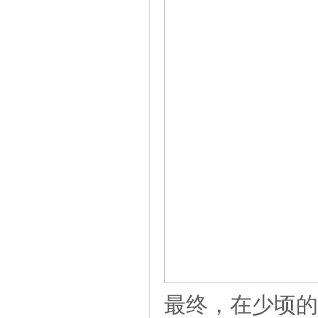
最终，在少顷的