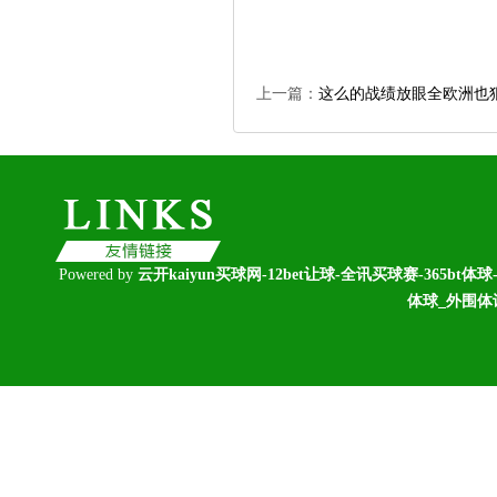
上一篇：
这么的战绩放眼全欧洲也狠
Poweredby
云开kaiyun买球网-12bet让球-全讯买球赛-365bt
体球_外围体