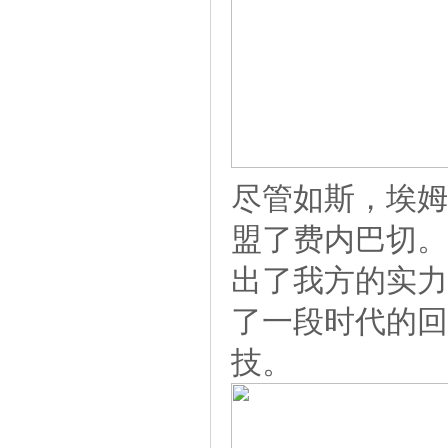
尽管如斯，埃姆
盟了费内巴切。
出了我方的实力
了一段时代的回
技。