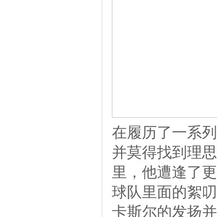
在履历了一系列
并莫得找到理思
里，他遭逢了更
球队里面的絮叨
卡斯尔的发扬并