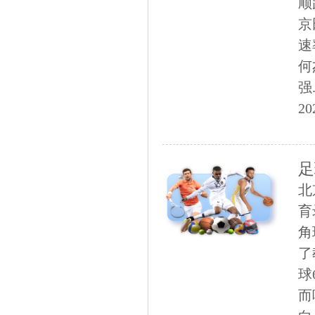
顺
京
速
何
强..
20
足
北
育
角
了
球
而