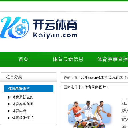
首页
体育最新信息
体育赛事直播
栏目分类
你的位置：
云开kaiyun买球网-12bet让球
围体讯环球
>
体育录像/图片
>
体育录像/图片
体育最新信息
是
体育赛事直播
虎
体育集锦
体育录像/图片
记
说