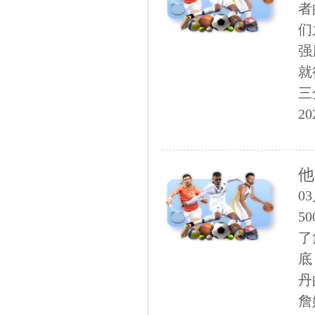
者
们
强
就
三
20
他
0
5
了
底
丹
詹