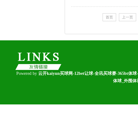
首页
上一页
Poweredby
云开kaiyun买球网-12bet让球-全讯买球赛-365bt
体球_外围体