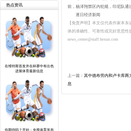
热点资讯
前，杨泽翔禁区内犯规，印尼队通
逐日经济新闻
【免责声明】本文仅代表作家本东
体的准确性、可靠性或完好意思性
news_center@staff.hexun.com
在维特斯首发并在杯赛中有出色
进展体育最新信息
上一篇：
其中德布劳内和卢卡库两
息
你期待吗？开始：央视体育发布