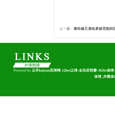
上一篇：
滕哈赫又濒临着被罢黜的
Poweredby
云开kaiyun买球网-12bet让球-全讯买球赛-365bt
体球_外围体