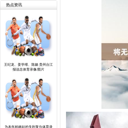
热点资讯
王纪龙、姜学维、陈嫱贵州台江
报说念体育录像/图片
为本年柏林站的失利复仇体育录