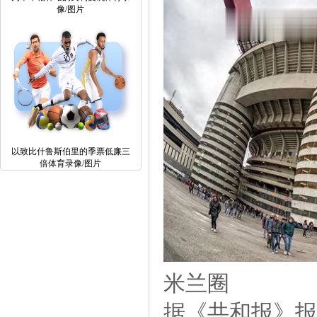
像/图片
以致比什鲁斯伯里的季票低廉三
倍体育录像/图片
米兰圈
据《共和报》报