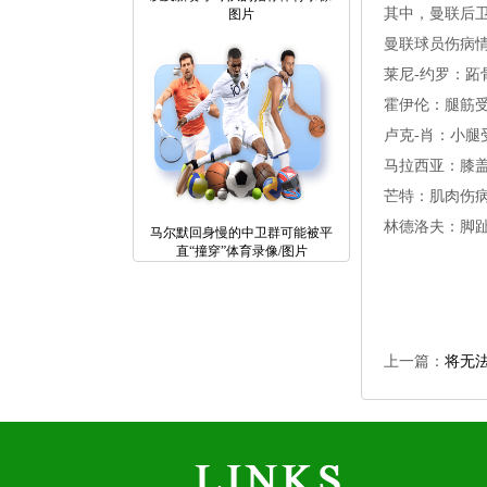
其中，曼联后卫
图片
曼联球员伤病
莱尼-约罗：跖
霍伊伦：腿筋受
卢克-肖：小腿
马拉西亚：膝
芒特：肌肉伤
林德洛夫：脚
马尔默回身慢的中卫群可能被平
直“撞穿”体育录像/图片
上一篇：
将无法