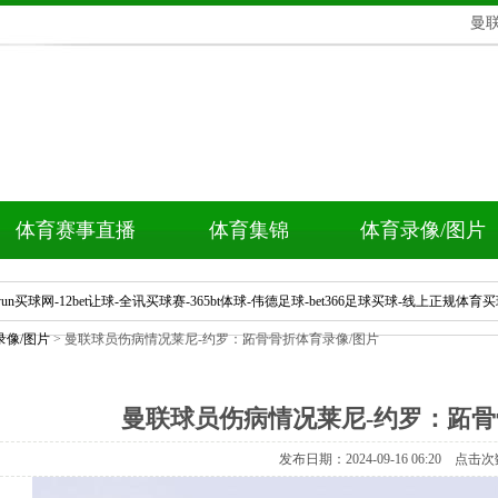
曼
体育赛事直播
体育集锦
体育录像/图片
yun买球网-12bet让球-全讯买球赛-365bt体球-伟德足球-bet366足球买球-线上正规体育买
录像/图片
>曼联球员伤病情况莱尼-约罗：跖骨骨折体育录像/图片
曼联球员伤病情况莱尼-约罗：跖骨
发布日期：2024-09-1606:20点击次