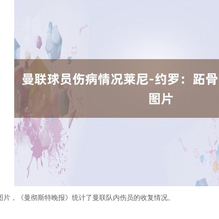
/图片，《曼彻斯特晚报》统计了曼联队内伤员的收复情况。