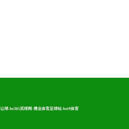
t让球-be365买球网-博业体育足球站-bet9体育