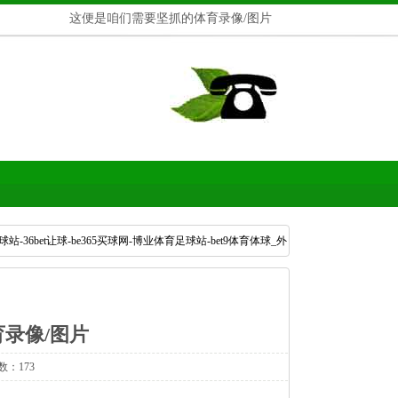
这便是咱们需要坚抓的体育录像/图片
球站-36bet让球-be365买球网-博业体育足球站-bet9体育体球_外
录像/图片
数：173