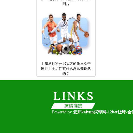
图片
丁威迪行将开启我方的第三次中
国行！手足们有什么念念知说念
的？
Poweredby
云开kaiyun买球网-12bet让球