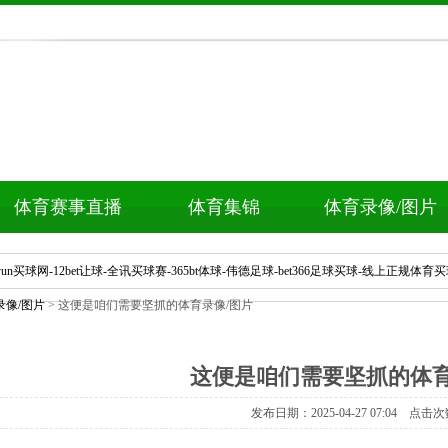
体育赛事直播
体育集锦
体育录像/图片
yun买球网-12bet让球-全讯买球赛-365bt体球-伟德足球-bet366足球买球-线上正规体育买
录像/图片
>这便是咱们需要坚抓的体育录像/图片
这便是咱们需要坚抓的体育
发布日期：2025-04-2707:04点击次